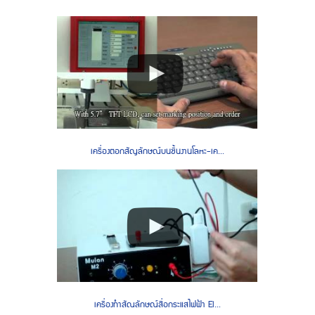
เครื่องตอกสัญลักษณ์บนชิ้นงานโลหะ-เค...
เครื่องทำสัณลักษณ์สื่อกระแสไฟฟ้า El...